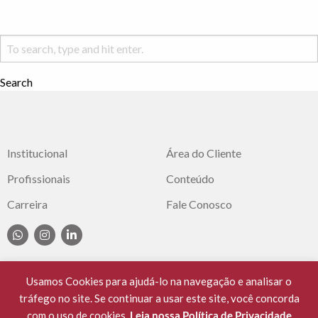
Search
Institucional
Área do Cliente
Profissionais
Conteúdo
Carreira
Fale Conosco
Usamos Cookies para ajudá-lo na navegação e analisar o
tráfego no site. Se continuar a usar este site, você concorda
© 2021 Cassuli Advocacia e Consultoria. OAB/SC
com o uso de cookies.
Leia nossa Política de Privacidade