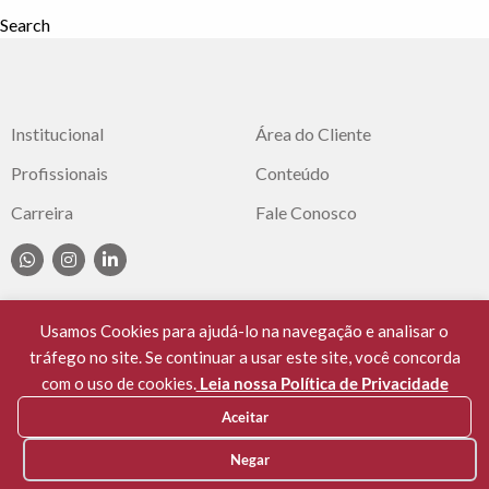
Search
Institucional
Área do Cliente
Profissionais
Conteúdo
Carreira
Fale Conosco
Usamos Cookies para ajudá-lo na navegação e analisar o
tráfego no site. Se continuar a usar este site, você concorda
© 2021 Cassuli Advocacia e Consultoria. OAB/SC
com o uso de cookies.
Leia nossa Política de Privacidade
397/99. Todos os Direitos Reservados.
Aceitar
privacidade e cookies
Negar