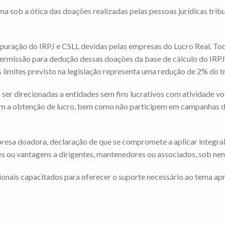
a sob a ótica das doações realizadas pelas pessoas jurídicas tribu
apuração do IRPJ e CSLL devidas pelas empresas do Lucro Real. To
 permissão para dedução dessas doações da base de cálculo do IRPJ
s limites previsto na legislação representa uma redução de 2% do t
er direcionadas a entidades sem fins lucrativos com atividade volt
em a obtenção de lucro, bem como não participem em campanhas de i
resa doadora, declaração de que se compromete a aplicar integral
ações ou vantagens a dirigentes, mantenedores ou associados, sob n
ionais capacitados para oferecer o suporte necessário ao tema apr