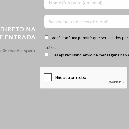
 DIRETO NA
DE ENTRADA
Você confirma permitir que seus dados pe
acima.
não mandar spam.
Desejo recusar o envio de mensagens não e