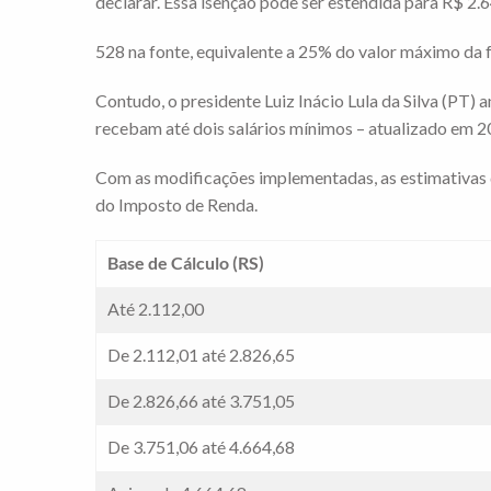
declarar. Essa isenção pode ser estendida para R$ 2
528 na fonte, equivalente a 25% do valor máximo da f
Contudo, o presidente Luiz Inácio Lula da Silva (PT) a
recebam até dois salários mínimos – atualizado em 20
Com as modificações implementadas, as estimativas d
do Imposto de Renda.
Base de Cálculo (RS)
Até 2.112,00
De 2.112,01 até 2.826,65
De 2.826,66 até 3.751,05
De 3.751,06 até 4.664,68