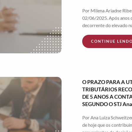
Por Milena Ariadne Ribei
02/06/2025. Após anos d
decorrente do elevado nú
CONTINUE LEND
O PRAZO PARA A U
TRIBUTÁRIOS RECO
DE 5 ANOS A CONT
SEGUNDO O STJ Ana 
Por Ana Luiza Schweitze
de hoje que os contribui