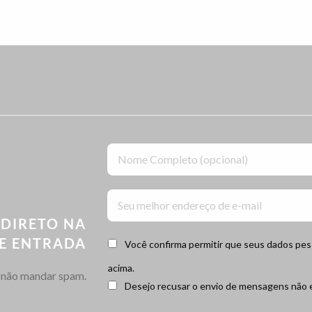
 DIRETO NA
DE ENTRADA
Você confirma permitir que seus dados pe
acima.
não mandar spam.
Desejo recusar o envio de mensagens não e