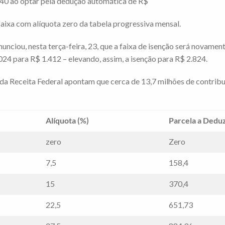
.640 ao optar pela dedução automática de R$
aixa com alíquota zero da tabela progressiva mensal.
nunciou, nesta terça-feira, 23, que a faixa de isenção será novamen
24 para R$ 1.412 – elevando, assim, a isenção para R$ 2.824.
a Receita Federal apontam que cerca de 13,7 milhões de contribu
Alíquota (%)
Parcela a Deduz
zero
Zero
7,5
158,4
15
370,4
22,5
651,73