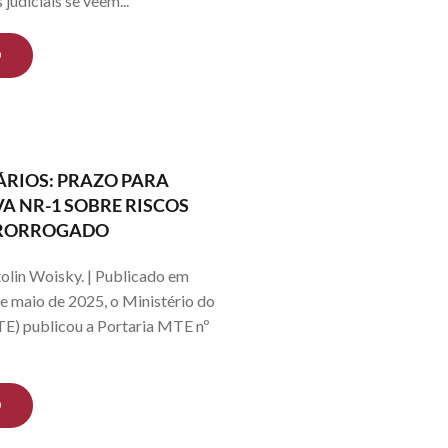
judiciais se veem...
O
RIOS: PRAZO PARA
 NR-1 SOBRE RISCOS
 PRORROGADO
olin Woisky. | Publicado em
e maio de 2025, o Ministério do
E) publicou a Portaria MTE nº
O