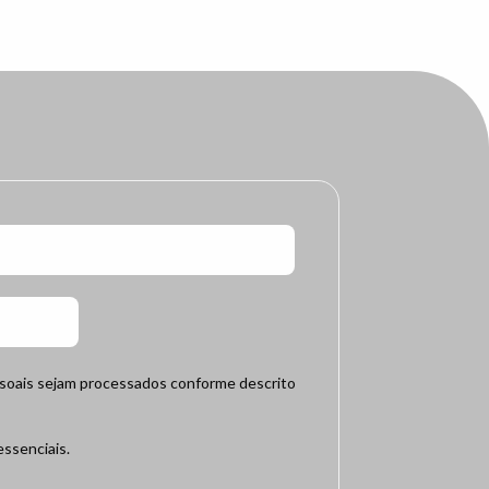
ssoais sejam processados conforme descrito
ssenciais.