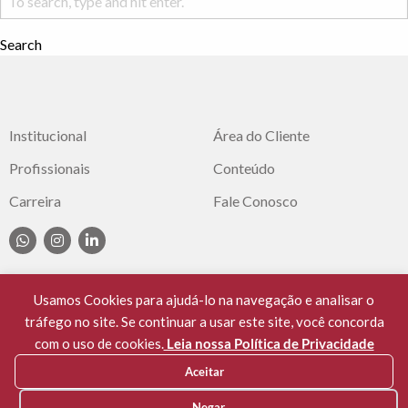
Search
Institucional
Área do Cliente
Profissionais
Conteúdo
Carreira
Fale Conosco
Usamos Cookies para ajudá-lo na navegação e analisar o
tráfego no site. Se continuar a usar este site, você concorda
© 2021 Cassuli Advocacia e Consultoria. OAB/SC
com o uso de cookies.
Leia nossa Política de Privacidade
397/99. Todos os Direitos Reservados.
Aceitar
privacidade e cookies
Negar