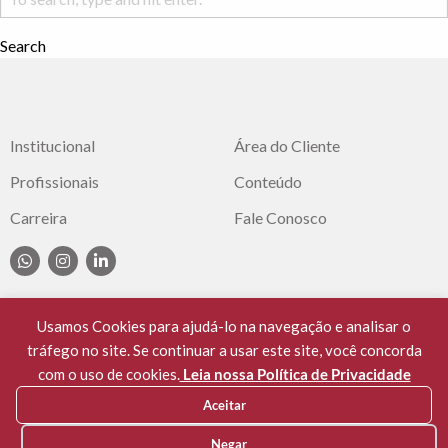
Search
Institucional
Área do Cliente
Profissionais
Conteúdo
Carreira
Fale Conosco
Usamos Cookies para ajudá-lo na navegação e analisar o
tráfego no site. Se continuar a usar este site, você concorda
© 2021 Cassuli Advocacia e Consultoria. OAB/SC
com o uso de cookies.
Leia nossa Política de Privacidade
397/99. Todos os Direitos Reservados.
Aceitar
privacidade e cookies
Negar