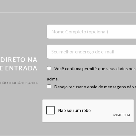
 DIRETO NA
DE ENTRADA
Você confirma permitir que seus dados pe
acima.
não mandar spam.
Desejo recusar o envio de mensagens não e