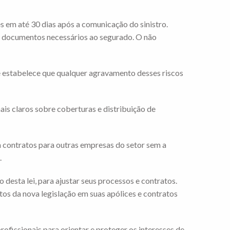
s em até 30 dias após a comunicação do sinistro.
s documentos necessários ao segurado. O não
o e estabelece que qualquer agravamento desses riscos
is claros sobre coberturas e distribuição de
m contratos para outras empresas do setor sem a
.
desta lei, para ajustar seus processos e contratos.
s da nova legislação em suas apólices e contratos
ofissionais para orientar e proteger os interesses de