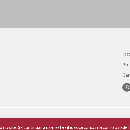
Ins
Pro
Car
. OAB/SC 397/99. Todos os Direitos Reservados.
no site. Se continuar a usar este site, você concorda com o uso de 