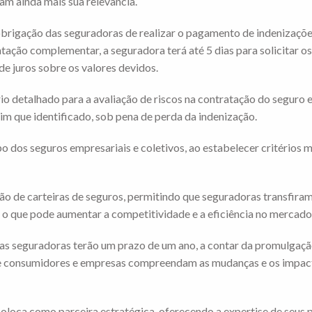
çam ainda mais sua relevância.
a obrigação das seguradoras de realizar o pagamento de indenizaçõe
ção complementar, a seguradora terá até 5 dias para solicitar o
e juros sobre os valores devidos.
ário detalhado para a avaliação de riscos na contratação do segur
m que identificado, sob pena de perda da indenização.
dos seguros empresariais e coletivos, ao estabelecer critérios ma
ão de carteiras de seguros, permitindo que seguradoras transfira
o que pode aumentar a competitividade e a eficiência no mercado
 as seguradoras terão um prazo de um ano, a contar da promulgação 
ue consumidores e empresas compreendam as mudanças e os impacto
oloca como parceira estratégica, oferecendo a expertise de seus pr