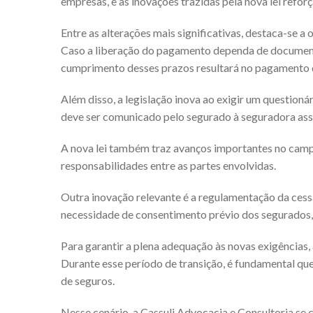
empresas, e as inovações trazidas pela nova lei refor
Entre as alterações mais significativas, destaca-se 
Caso a liberação do pagamento dependa de documenta
cumprimento desses prazos resultará no pagamento d
Além disso, a legislação inova ao exigir um question
deve ser comunicado pelo segurado à seguradora assi
A nova lei também traz avanços importantes no campo 
responsabilidades entre as partes envolvidas.
Outra inovação relevante é a regulamentação da cess
necessidade de consentimento prévio dos segurados, 
Para garantir a plena adequação às novas exigências,
Durante esse período de transição, é fundamental q
de seguros.
Nesse cenário, a Cassuli Advocacia e Consultoria se c