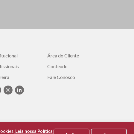
titucional
Área do Cliente
fissionais
Conteúdo
reira
Fale Conosco
cookies.
Leia nossa Política