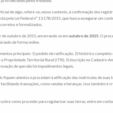
 foi decidido pelos tribunais.
oficial de algo, refere-se, nesse contexto, à confirmação dos regis
sta pela Lei Federal nº 13.178/2015, que busca assegurar um contr
 corretos e formalizados.
tir de outubro de 2015, encerrando se em
outubro de 2025
. O proc
niciado de forma online.
umentos principais: 1) pedido de ratificação; 2) histórico complet
a Propriedade Territorial Rural (ITR); 5) inscrição no Cadastro A
provação de que não há impedimentos legais.
is fiquem atentos e procedam à atificação das matrículas de suas t
e facilitando transações, como vendas e heranças. Isso também é cru
sobre como proceder para regularizar suas terras, entre em conta