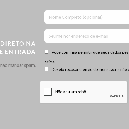
 DIRETO NA
DE ENTRADA
Você confirma permitir que seus dados pe
acima.
não mandar spam.
Desejo recusar o envio de mensagens não e