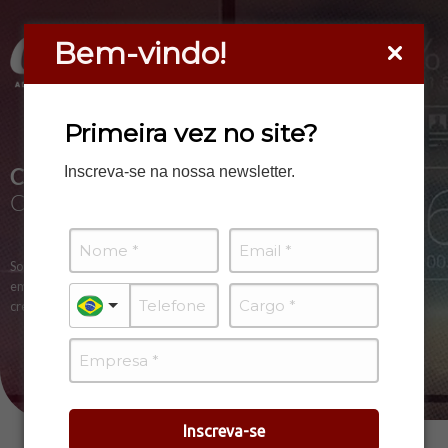
Bem-vindo!
Primeira vez no site?
CASSULI ADVOCACIA
Inscreva-se na nossa newsletter.
E
CONSULTORIA
Somos especialistas em consultoria sob medida para sua
empresa, resolvendo problemas e propondo oportunidades de
crescimento.
Inscreva-se