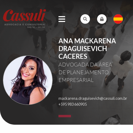
ANA MACKARENA
DRAGUISEVICH
CACERES
ADVOGADA DA ÁREA
DE PLANEJAMENTO
EMPRESARIAL
mackarena.draguisevich@cassuli.com.br
+595 983 660905